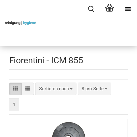
Fiorentini - ICM 855
Sortieren nach
pro Seite
Sortieren nach
8 pro Seite
1