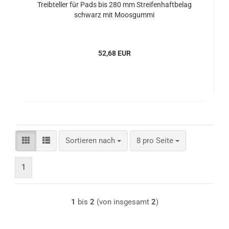
Treibteller für Pads bis 280 mm Streifenhaftbelag
schwarz mit Moosgummi
52,68 EUR
Sortieren nach
pro Seite
Sortieren nach
8 pro Seite
1
1
bis
2
(von insgesamt
2
)