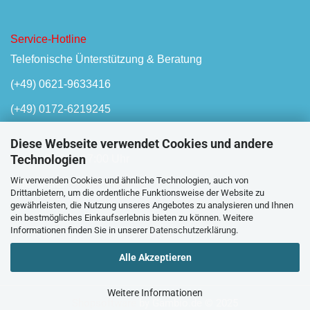
Service-Hotline
Telefonische Ünterstützung & Beratung
(+49) 0621-9633416
(+49) 0172-6219245
Diese Webseite verwendet Cookies und andere
Technologien
Mo-Fr, 08:00 - 17:00 Uhr
Wir verwenden Cookies und ähnliche Technologien, auch von
Oder unser
Kontaktformular
Drittanbietern, um die ordentliche Funktionsweise der Website zu
gewährleisten, die Nutzung unseres Angebotes zu analysieren und Ihnen
ein bestmögliches Einkaufserlebnis bieten zu können. Weitere
Informationen finden Sie in unserer
Datenschutzerklärung
.
Alle Akzeptieren
Weitere Informationen
Shopsoftware
by Gambio.de © 2025